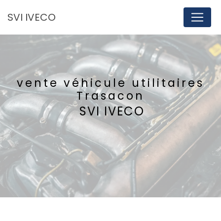
Panneau de gestion des cookies
SVI IVECO
vente véhicule utilitaires
Trasacon
SVI IVECO