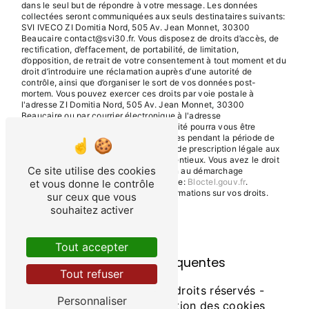
dans le seul but de répondre à votre message. Les données
collectées seront communiquées aux seuls destinataires suivants:
SVI IVECO ZI Domitia Nord, 505 Av. Jean Monnet, 30300
Beaucaire contact@svi30.fr. Vous disposez de droits d’accès, de
rectification, d’effacement, de portabilité, de limitation,
d’opposition, de retrait de votre consentement à tout moment et du
droit d’introduire une réclamation auprès d’une autorité de
contrôle, ainsi que d’organiser le sort de vos données post-
mortem. Vous pouvez exercer ces droits par voie postale à
l'adresse ZI Domitia Nord, 505 Av. Jean Monnet, 30300
Beaucaire ou par courrier électronique à l'adresse
contact@svi30.fr. Un justificatif d'identité pourra vous être
demandé. Nous conservons vos données pendant la période de
prise de contact puis pendant la durée de prescription légale aux
fins probatoires et de gestion des contentieux. Vous avez le droit
Ce site utilise des cookies
de vous inscrire sur la liste d'opposition au démarchage
téléphonique, disponible à cette adresse:
Bloctel.gouv.fr
.
et vous donne le contrôle
Consultez le site cnil.fr pour plus d’informations sur vos droits.
sur ceux que vous
souhaitez activer
Tout accepter
Recherches fréquentes
Tout refuser
©
Vistalid
- 2026 - Tous droits réservés -
Personnaliser
Mentions légales
-
Gestion des cookies