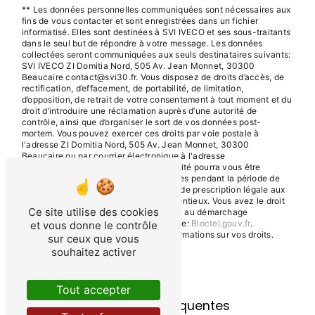
** Les données personnelles communiquées sont nécessaires aux
fins de vous contacter et sont enregistrées dans un fichier
informatisé. Elles sont destinées à SVI IVECO et ses sous-traitants
dans le seul but de répondre à votre message. Les données
collectées seront communiquées aux seuls destinataires suivants:
SVI IVECO ZI Domitia Nord, 505 Av. Jean Monnet, 30300
Beaucaire contact@svi30.fr. Vous disposez de droits d’accès, de
rectification, d’effacement, de portabilité, de limitation,
d’opposition, de retrait de votre consentement à tout moment et du
droit d’introduire une réclamation auprès d’une autorité de
contrôle, ainsi que d’organiser le sort de vos données post-
mortem. Vous pouvez exercer ces droits par voie postale à
l'adresse ZI Domitia Nord, 505 Av. Jean Monnet, 30300
Beaucaire ou par courrier électronique à l'adresse
contact@svi30.fr. Un justificatif d'identité pourra vous être
demandé. Nous conservons vos données pendant la période de
prise de contact puis pendant la durée de prescription légale aux
fins probatoires et de gestion des contentieux. Vous avez le droit
Ce site utilise des cookies
de vous inscrire sur la liste d'opposition au démarchage
téléphonique, disponible à cette adresse:
Bloctel.gouv.fr
.
et vous donne le contrôle
Consultez le site cnil.fr pour plus d’informations sur vos droits.
sur ceux que vous
souhaitez activer
Tout accepter
Recherches fréquentes