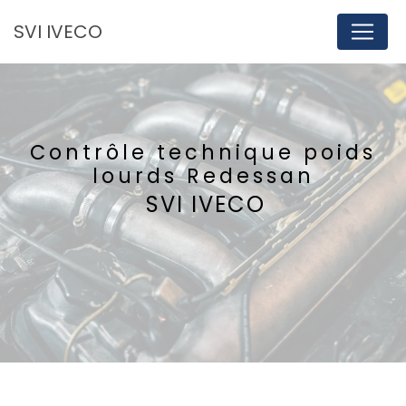
Panneau de gestion des cookies
SVI IVECO
Contrôle technique poids
lourds Redessan
SVI IVECO