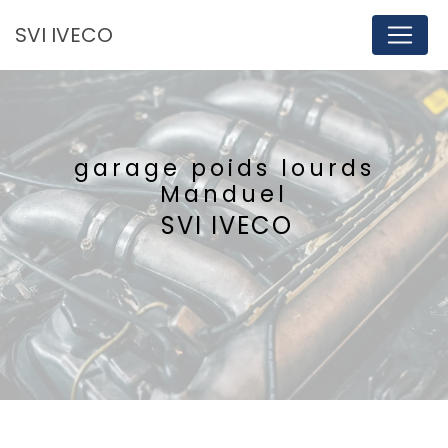
Panneau de gestion des cookies
SVI IVECO
garage poids lourds
Manduel
SVI IVECO