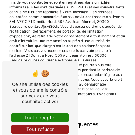
fins de vous contacter et sont enregistrées dans un fichier
informatisé. Elles sont destinées à SVI IVECO et ses sous-traitants
dans le seul but de répondre à votre message. Les données
collectées seront communiquées aux seuls destinataires suivants:
SVI IVECO ZI Domitia Nord, 505 Av. Jean Monnet, 30300
Beaucaire contact@svi30.fr. Vous disposez de droits d’accès, de
rectification, d’effacement, de portabilité, de limitation,
d’opposition, de retrait de votre consentement à tout moment et du
droit d’introduire une réclamation auprès d’une autorité de
contrôle, ainsi que d’organiser le sort de vos données post-
mortem. Vous pouvez exercer ces droits par voie postale à
l'adresse ZI Domitia Nord, 505 Av. Jean Monnet, 30300
Beaucaire ou par courrier électronique à l'adresse
contact@svi30.fr. Un justificatif d'identité pourra vous être
demandé. Nous conservons vos données pendant la période de
prise de contact puis pendant la durée de prescription légale aux
fins probatoires et de gestion des contentieux. Vous avez le droit
Ce site utilise des cookies
de vous inscrire sur la liste d'opposition au démarchage
téléphonique, disponible à cette adresse:
Bloctel.gouv.fr
.
et vous donne le contrôle
Consultez le site cnil.fr pour plus d’informations sur vos droits.
sur ceux que vous
souhaitez activer
Tout accepter
Recherches fréquentes
Tout refuser