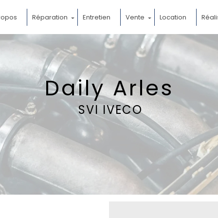
ropos
Réparation
Entretien
Vente
Location
Réali
Daily Arles
SVI IVECO