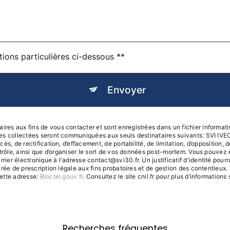
tions particulières ci-dessous **
Envoyer
s aux fins de vous contacter et sont enregistrées dans un fichier informatis
ées collectées seront communiquées aux seuls destinataires suivants: SVI I
s, de rectification, d’effacement, de portabilité, de limitation, d’opposition,
trôle, ainsi que d’organiser le sort de vos données post-mortem. Vous pouvez e
ier électronique à l'adresse contact@svi30.fr. Un justificatif d'identité po
ée de prescription légale aux fins probatoires et de gestion des contentieux. Vo
ette adresse:
Bloctel.gouv.fr
. Consultez le site cnil.fr pour plus d’informations 
Recherches fréquentes