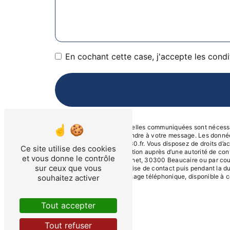
En cochant cette case, j'accepte les condi
** Les données personnelles communiquées sont nécessaire
dans le seul but de répondre à votre message. Les donn
Beaucaire contact@svi30.fr. Vous disposez de droits d’accè
Ce site utilise des cookies
d’introduire une réclamation auprès d’une autorité de con
et vous donne le contrôle
Nord, 505 Av. Jean Monnet, 30300 Beaucaire ou par courr
sur ceux que vous
pendant la période de prise de contact puis pendant la dur
d'opposition au démarchage téléphonique, disponible à c
souhaitez activer
Tout accepter
Tout refuser