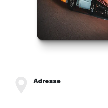
Adresse
ZI Domitia Nord, 505 Av. Jean Monnet,
30300 Beaucaire