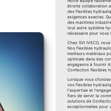
Notre équipe hautement
étroite collaboration 
des flexibles hydraul
exigences exactes. Qu
des machines industri
tout autre système hy
nécessaire pour vous f
Chez SVI IVECO, nous c
Nos flexibles hydraul
meilleurs matériaux p
optimale dans des con
engageons à fournir d
Confection flexibles h
Lorsque vous choisiss
vos flexibles hydrauli
l'expertise et l'enga
fiers de servir la com
solutions de Confectio
exceptionnelles pour 