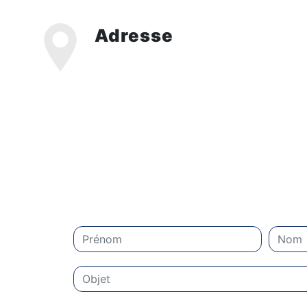
Adresse
ZI Domitia Nord, 505 Av. Jean Monnet,
30300 Beaucaire