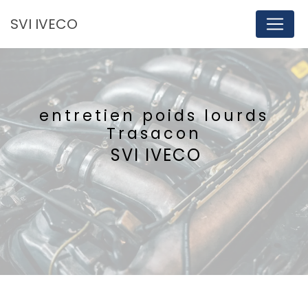
Panneau de gestion des cookies
SVI IVECO
entretien poids lourds
Trasacon
SVI IVECO