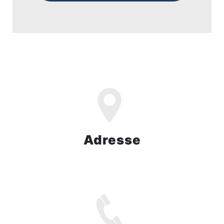
Adresse
ZI Domitia Nord, 505 Av. Jean Monnet,
30300 Beaucaire