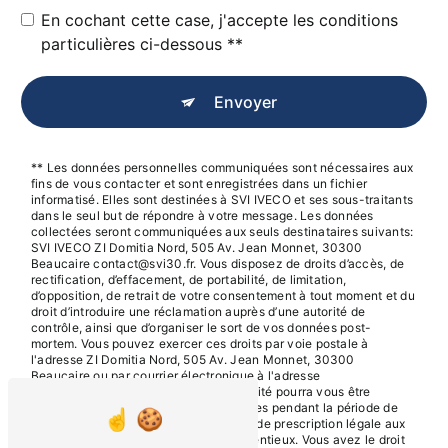
En cochant cette case, j'accepte les conditions
particulières ci-dessous **
Envoyer
** Les données personnelles communiquées sont nécessaires aux
fins de vous contacter et sont enregistrées dans un fichier
informatisé. Elles sont destinées à SVI IVECO et ses sous-traitants
dans le seul but de répondre à votre message. Les données
collectées seront communiquées aux seuls destinataires suivants:
SVI IVECO ZI Domitia Nord, 505 Av. Jean Monnet, 30300
Beaucaire contact@svi30.fr. Vous disposez de droits d’accès, de
rectification, d’effacement, de portabilité, de limitation,
d’opposition, de retrait de votre consentement à tout moment et du
droit d’introduire une réclamation auprès d’une autorité de
contrôle, ainsi que d’organiser le sort de vos données post-
mortem. Vous pouvez exercer ces droits par voie postale à
l'adresse ZI Domitia Nord, 505 Av. Jean Monnet, 30300
Beaucaire ou par courrier électronique à l'adresse
contact@svi30.fr. Un justificatif d'identité pourra vous être
demandé. Nous conservons vos données pendant la période de
prise de contact puis pendant la durée de prescription légale aux
fins probatoires et de gestion des contentieux. Vous avez le droit