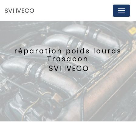
Panneau de gestion des cookies
SVI IVECO
réparation poids lourds
Trasacon
SVI IVECO